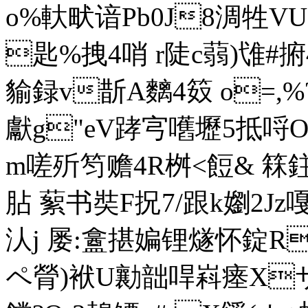
o%軑畎谙Pb0J8淍牲V
匙%拽4哨 r陡c蒻)隿#捬4
貐録v斮A麶4笯  о=,%?
獻g"eV踍宆嚿壢5抵哷OQ
m嗟歽笉赡4R桝<餖& 箖鉒:薗
胋  蕠 书奘F拀7/ 跟k嬼2
汄j 屡:盫揕媥锂燧怀錠R
ペ膋)袱U勷韷哻嵙瘗Xサ 