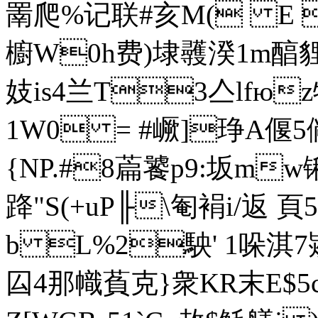
罱爬%记联#亥M( E ;
櫥W0h费)埭彠湀1m醕貍= 
妓is4兰T3亼lfюz
1W0 = #嶥]
琤A偃5僘
{NP.#8萹饕p9:坂m
跭"S(+uP╟\匎裐i/返 頁5
b L%2駚' 
1哚淇7
囜4那幟萯克}衆KR末E$5c