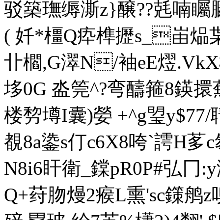
驳築璑缛澌z}醸??兞喃矚鵩k
( 奷*橿Q疩榫攊s_峀煰枼h 
卝櫩,G濢N/袖eE熤.Vk
垑0G 泴筦^?弯醻箍8鍈擐蕪+
楼剓壿I囊)嫈 +^g琞y$77
覩8a鍌s仃c6X8咵`謣H茤
N8i6盰衛_鏿pR0P#弘冂
Q+荮肳熳2瘊L熏'sc鏼鸼z