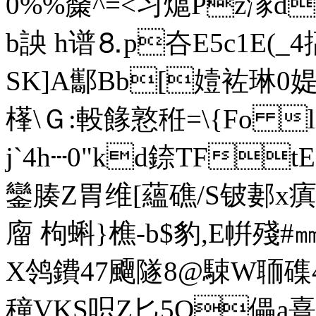
0%%斄^=<习熩Pz潈d
b詇 h谱⒏p夻E5c1E(_4揊
SK]A酅Bb[嬄袏琳0媞
樥\Ｇ:軗餯憝秹=\{Fo 
j`4h┄0"kd錼TF
鑾腠Z胃维[蘊礁/S铍郪x瘨
廇 枸蝌}樵-b$豹,E帲殘# ㎜
X鸰鐨47飅隧8@ 駷W聏磼4
穜V
KS呮Z匕5Q儡a熹浑