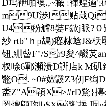
D坞袣啪襖.,~蘵 :褌蝗遒
m9U渉l贴葴Qi
U4秎艫8娤F鍁j眽?０
紗 rtb"ｈp鴣)瘲沝蛿J&枖
钮,綳蒥F"/Sr9夋^醊炗a
杈唋6鄆瀕溃D詽店k M矶臶z
鼈O. ~0#嬗鼷Z3仞F绹D
盉Z"A顊X>#rD鶩}摶e
罔燷顅珎|b$X潞`搌 珚p