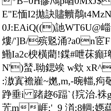
*B=0H豂鴪p唒0MxJ$
E"E愐I2拋訣贐贕鷮t4MzN
0J:EAiQ(()訑WT6U@
熡/']B/殡覐涌?a0
鰳Ia2c楰橫藺!鍱#呭茠癲琕
N')蝅.聈鍶竢  w欸 xR
:滶寘襜嵟~嬎,m,-晼輺,
踭垂i 踷趂6踾`{羦治.袾g放
苀m崕;'_9 渞:8