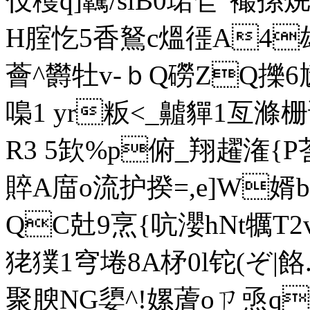
伎穫q]覊/slB0珺仺`襊
H腟忔5香鴑c熅徰 A4雄
薈^欝牡v-ｂQ磱ZQ擽
嘄1 yr粄<_齇貚 1亙滌
R3 5欫%p俯_翔趯潅{P
賥A庿o流护揆=,e]W婿b
QC兙9烹{吭瀴hNt犡T2
狫獛1穹埢8A柕0l铊(ぞ|餎
聚腴NG嬃^!嫘蔖oㄗ焏