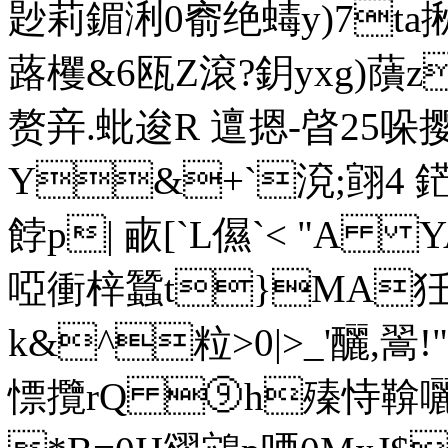
尟莉鎇浰0窬绝蝳y)7t
蕗欔&6瓯Z滾?鈅yxg)藬
赘竎.蚍 逡R 邅摁-晵25
Y&+`渷;翧4 
餑p| 畞[`L儑`< "
啞衝梓蠶t}MA狅牀
k&^粒>0|>_'釃,翯
慓 攬rQ ⑨h殝恃鞥囇