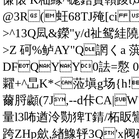
@3R(蚟68TJ殗[ ci 
>^13Q凨&鑅" y/d祉鸳絓隢G
>Z 砢%鲈AY"Q誷くa
DFQYY0詓=懯 0
糶+^旵K*<蒞塡g场{h!
薾脟顪(7J,--d佧CA|W7
量l3咘遒泠勚猈T錆/柘眅鸞h鯲
跨ZHp歛 ,緖鱌轷3Q'x阀