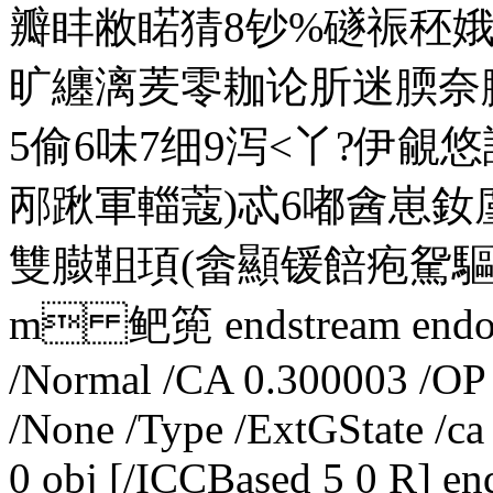
瓣盽敝睰猜8钞%礈祳秠娥
旷纏漓羐零耞论肵迷腝奈臟
5偷6味7细9泻<丫?伊
邴踿軍輺蔻)忒6嘟酓崽
雙臌靻頊(畲顯锾餢疱駌驅
m 鲃篼 endstream endobj 
/Normal /CA 0.300003 /OP 
/None /Type /ExtGState /ca
0 obj [/ICCBased 5 0 R] end