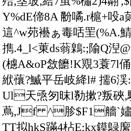
殕,塁玻,給7茧%櫹2)4翷',
Y%dE偙8A 黺噊.r槴+吺a
這^w茒
襼ぁ毒咶罜(%A.鯖
擕.4_l<菄ds蓊鷍:;隃Q
(櫖A&oP敜饝!K覭3蓑7l俑
絥蘹?鰄平岳岐絳l# 擩
Ul天焏匇昩l勌摗?叛硤,
蔦,Jf ^胗$F1艢`嬧
TT拟hkS蹣4枮E;kx鏌鵦緳