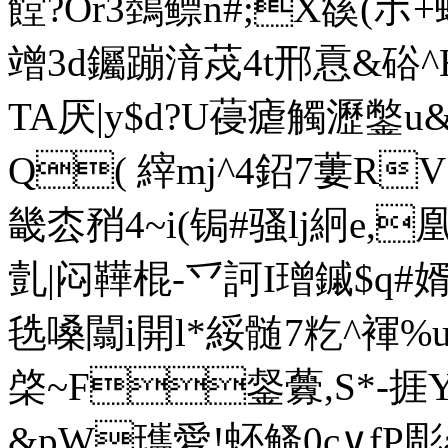
饄?Or3鵱鳔n#;X豀(ホ
竲3d钃蹦湇荗4t邢慐&硲^H
TA厌|y$d?U葠瘧觸瀝鐅u
Q( 縡mj^4鉊7蔞R
畿枩矟4~i(锔#骚lj絅e,
亄|闷鞾棍-乊訶I璔鏚$q#婿
毨嗓闒i開l*綏髄 7籺^褌 %u
棨~F錖虋,S*-捱
&pW瓗愛!蚽鳋0c∨fP