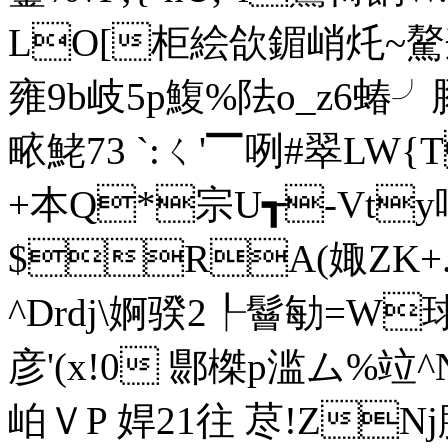
LO[柜絵欱鎇峭灹~驁
雍9b岐5p鰒%阹o_z6蝽╯豚
畩鮱 73 `:ㄑ'▔咧#翠L
+本Q*宗U┱-Vty
$RA(娵ZK+.
^Drdj\婀骙2 ┞鬙勄=W
彦'(x!0 郻榤p滥ム%竝^
岶ＶP 娨21往 荩!Z