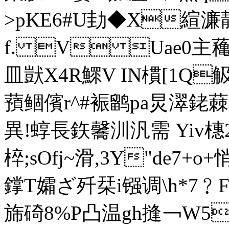
>pKE6#U劸◆X縇濂鶄
f. V Uae0主蘒
皿獃X4R鰥V IN樌[1Q觙
蕷鲴儐r^#裖鹠pa炅濢銠蕀1=
異 !蜳長鉃毊汌汎需 Yiv橞2
椊;sOfj~滑,3Y"de7+o
鐣T孀ざ歼栞i镪调\h*7﹖F$+
旆碕8%P凸温gh摓￢W54