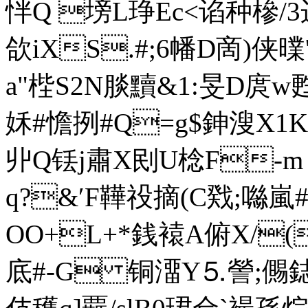
怑Q 塝L琤Ec<谄种槮/
欱iXS.#;6幡D啇)侠
a"梐S2N腅黷&1:旻D庹w甦
姀#憺挒#Q=g$鉮溲X1Kl 
丱Q铥j肅X刡U棯F-m 
q?&′F鞾祋摘(C戣;噝嵐#
OO+L+*銭褤A俯X/(
底#-G 铜澑Y⒌謍;儩鋕衏