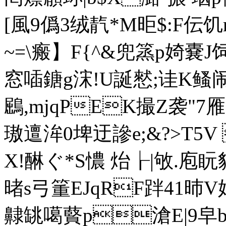
[風9僞3绒靔*M昛$:F伝饥
~=\瘢】F{^&兜篜p婍嚢J饲
窓喢鎕g浨!U誕憖;诖K鳋闹1%
鶌,mjqPEK撮Z袭"
璈邅洠0埤迂謲e;&?>T5
X!醂ぐ*S憹 炲┟|敂.庖盶貍
暏s弓箽EJqRF跘41昁
齂罀噶藖p滄E|9皁