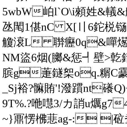
5wbW岶l`O\i顂 姓&轙&艆
氹閐1偡nC X[〢6鉈棁铴b鎂
觼滖L 聨癧0q&嘽燪翝
NM盜6烟(膷&惩┩壁>亁錆
膑g萐鐩桇oq.糏C靀
_Sj裕?髍賄'!潑躀nt礢
9T%.?咃嚖3/カ誚u爄g74傄
~}鼏愣梻蕜ag-: |砬耊