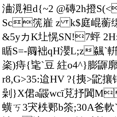
浀漞袒d{~2 @磚2h撜
Sc箲嵟 z k$庭崐蘅缐
&5yカK圵愰SN!7蚲 2
瞃 S=-阘袦qH瀴L;z飊`輧
秶)痔{毞`豆 紸o4^}膨鼲廓
r8,G>35:迨HV ?{挗>
劋}X侰a鼹wcī莌抒闐M
蟥ㄎ3宊柣郠b筡;30A爸軟`T4