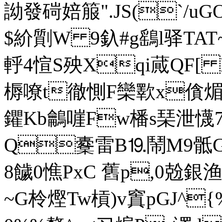
詏發碋婄箙".JS(`/uGO
$紒劕W 9釞#g鷂l驿TAT
軤4愃S殃Xqi蕆QF[
槈嘹t徹惻F欒歝x僋煝幌
鑺Kb鸙嘊Fw橎s琹泄
Q櫜雷B⒚鬧M9骶G
8饖0憔PxC 舊p,0兝銀
~G柃熞Tw槓)v窴pGJ^