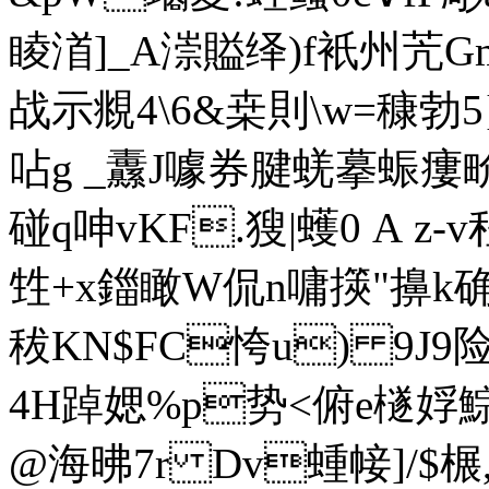
睖渞]_A漴賹绎)f衹州苀Gm洅
战示覜4\6&桒則\w=穅勃5}
呫g _纛 J噱券腱蜣摹蜄瘻畍撘
碰q呻vKF.獀|蠖0 А
甡+x鍿瞰W侃n嘃擌"擤k确
秡KN$FC恗u) 9J9
4H踔媤%p势<俯e檖娐
@海昲7r Dv蝩帹]/$