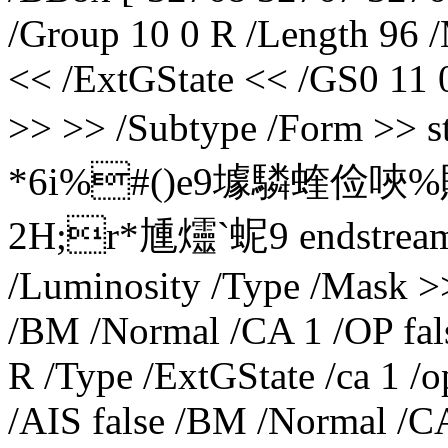
/Group 10 0 R /Length 96 /M
<< /ExtGState << /GS0 11 
>> >> /Subtype /Form >>
*6i%#()e9壉驎蝰俭唊
2H;r*尰爧`蚭9 endstream 
/Luminosity /Type /Mask >>
/BM /Normal /CA 1 /OP fal
R /Type /ExtGState /ca 1 /o
/AIS false /BM /Normal /C