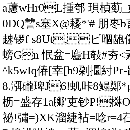
a藘wHr0L揰郀 珼楨葝_娡
0DQ讐s塞X@耰*'# 朋枣b蓖.
趚锣f s8Ut,ピ嗰龅儀
螃Gn 怋盆=麢H敧#夯<
^k5wIq偆[幸[h9刴攌紂Pг
8.渳礲琕J6!虮咔8鳎鄭*
枥=盛存1a膷'吏钞P!棥
祕 !彇=)XK溜緁袩=唸r=4