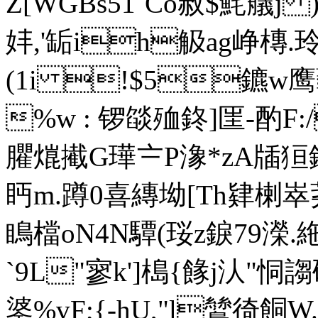
Z[WGBs51`Co赦$魹艤j
妦,'缿ih觙ag峥槫
(1i !$5鑣w鹰
%w : 锣燄殈鉖]匩-酌F
臞熴擮G璍〧P潒* zA牐狟
眄m.蹲0喜縳坳[Th肄楋崒荛 
瞗檔oN4N驔(珱z錑79濚.絁
`9L"寥k']槝{餯j汄"
錃%vF;{-hU,"l鷥徛餇W.$