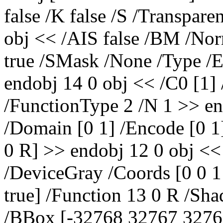
false /K false /S /Transpar
obj << /AIS false /BM /No
true /SMask /None /Type /Ex
endobj 14 0 obj << /C0 [1] 
/FunctionType 2 /N 1 >> en
/Domain [0 1] /Encode [0 1
0 R] >> endobj 12 0 obj << 
/DeviceGray /Coords [0 0 1
true] /Function 13 0 R /Sh
/BBox [-32768 32767 32767