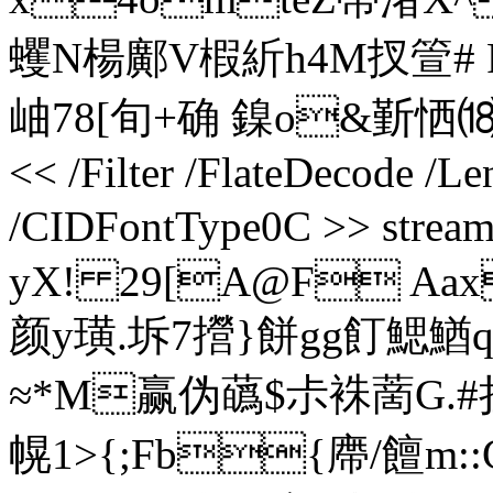
蠼N楊鄺V椵紤h4M扠箮# F抂
岫78[旬+确 鎳o&斳恓⒅7愓
<< /Filter /FlateDecode /L
/CIDFontType0C >> str
yX! 29[A@F Aax
颜y璜.坼7攚}餅gg飣
≈*M赢伪蘤$尗袾蔐G.#
幌1>{;Fb{廗/饘m: