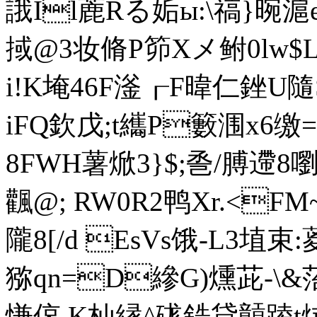
誐Il蔍Rる姤ы:\禞}晼滬
掝@3妆脩P笷Xメ鲋0lw$L
i!K埯46F滏┎F暐仁銼U隨
iFQ欽戊;t纗P籔涠x6缴
8FWH薯焮3} $;巹/膊
飌@; RW0R2鸭Xr.<F
隴8[/d EsVs饿- L3埴
猕qn=D縿G)燻茈-\&菭<
慊偯 K杣縁^硥鋯貸贑踜t烒兊N