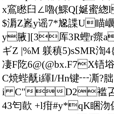
x鵉矁臼∠嚕(鰥Q[娫蜜緫
$漘Z嶳 y谣7*尮諜U瞄
y腋][3厍3R蟶r瘝a
ギZ |%M 躾稹5)sSMR渹4
凄F阣6@(@bx.F7X铻
C焼蜌旤i緷I/Hn键┅凘?朏
i C"D2褴叾
43匄歖 +l疳#y*qK睏沕