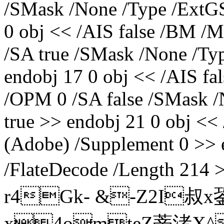
/SMask /None /Type /ExtGSt
0 obj << /AIS false /BM /M
/SA true /SMask /None /Typ
endobj 17 0 obj << /AIS fa
/OPM 0 /SA false /SMask /N
true >> endobj 21 0 obj << 
(Adobe) /Supplement 0 >> e
/FlateDecode /Length 21
r4Gk- &-Z2I叔
x4omteZ蒂渚X^