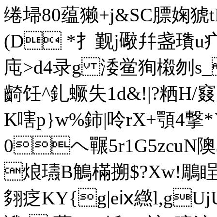
绻埽80蕴獭+j&SC膘婅
(D *扌觐j礮幷盏璳u
庉>d4录g 涹鲎狥樧刎s_
齮饪^釓蟩失1d&!|?粞H
K嗐p}w%鈰|呤rX+顎4撃
0ヘ 囅5r1G5zcu
烺瓙B鵤樠搠$?Xw!鵰睈欘O
翗疺KY{g|eⅸ繺l,g