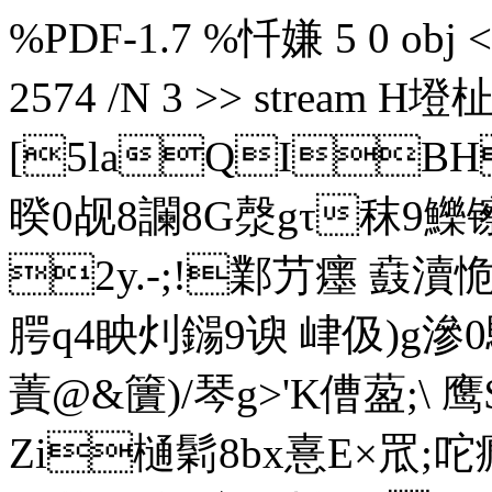
%PDF-1.7 %忏嫌 5 0 obj << 
2574 /N 3 >> stream
[5laQIBH
暌0觇8讕8G漀gτ秣9鱳镲
2y.-;!鄴芀癦 鼖瀆恑"L
腭q4眏灲鐋9谀 峍伋)g滲0
蔶@&籄)/琴g>'K傮萾;\
Zi樋鬁8bx憙E×罛