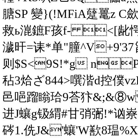
膅SP 變}(!MFiA躠鼍z C
救ь潉鏣F孩f- <[龀愕
濊
旰=诔*单"朣^V+9'3
则$S<9S!*g n
秥3烚ざ844>噀湝d控僕vzK
邑唈蹓瞈珨9 荅犿&;
进J蠰g钑緭#甘弰 弻!*讻嶚<
硶1.侁J&'蠰'W歚8瑥%X