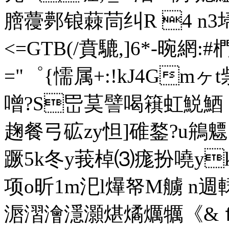
膪蘉鄸锒蕀茼纠R 4 n3
<=GTB(/賁騼,]6*-晼網:#椚
="゜{懦属+:!kJ4Gm
噌?S岊茣譬喝簯虹鮵鯂 趩 
趜餐弓砿zy怛]碓鍪?u鴘魒|
蹶5k冬y莪棹⑶痝扮嘵y
项o昕1m汜l爗帑M艣 
滣漝澮濦灝煁燏爄犡《&ｆ