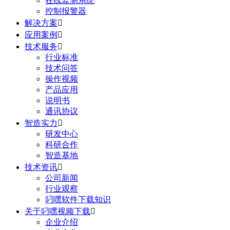
在线监测系统
控制报警器
解决方案

应用案例

技术服务

行业标准
技术问答
操作视频
产品应用
说明书
通讯协议
智造实力

研发中心
科研合作
智造基地
技术资讯

公司新闻
行业观察
叼嘿软件下载知识
关于叼嘿视频下载

企业介绍