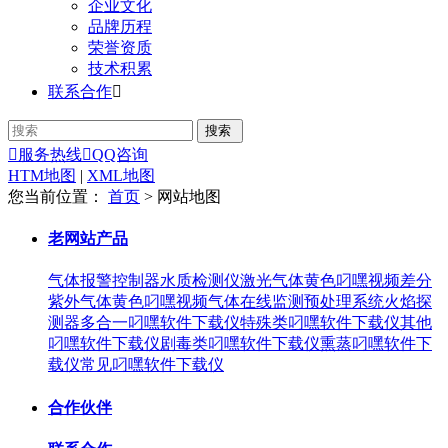
企业文化
品牌历程
荣誉资质
技术积累
联系合作


服务热线

QQ咨询
HTM地图
|
XML地图
您当前位置：
首页
> 网站地图
老网站产品
气体报警控制器
水质检测仪
激光气体黄色叼嘿视频
差分
紫外气体黄色叼嘿视频
气体在线监测预处理系统
火焰探
测器
多合一叼嘿软件下载仪
特殊类叼嘿软件下载仪
其他
叼嘿软件下载仪
剧毒类叼嘿软件下载仪
熏蒸叼嘿软件下
载仪
常见叼嘿软件下载仪
合作伙伴