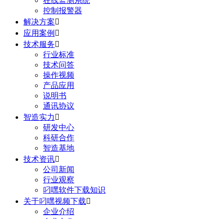
在线监测系统
控制报警器
解决方案

应用案例

技术服务

行业标准
技术问答
操作视频
产品应用
说明书
通讯协议
智造实力

研发中心
科研合作
智造基地
技术资讯

公司新闻
行业观察
叼嘿软件下载知识
关于叼嘿视频下载

企业介绍