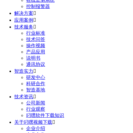
在线监测系统
控制报警器
解决方案

应用案例

技术服务

行业标准
技术问答
操作视频
产品应用
说明书
通讯协议
智造实力

研发中心
科研合作
智造基地
技术资讯

公司新闻
行业观察
叼嘿软件下载知识
关于叼嘿视频下载

企业介绍