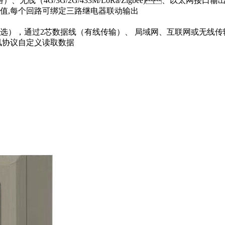
、8路）、无线（4G/3G/2G/433M/LoRa/Zigbee)、以太网接口输
低限报警值,每个回路可绑定三路继电器联动输出
可选），通过2芯数据线（有线传输）、 局域网、互联网或无线传
用通讯协议自定义读取数据