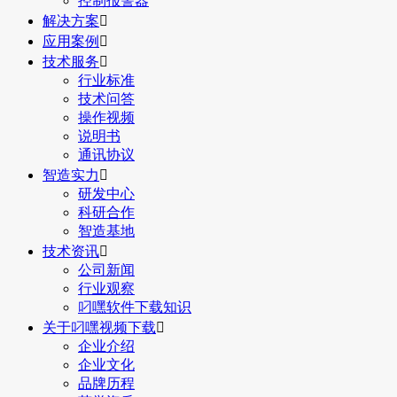
控制报警器
解决方案

应用案例

技术服务

行业标准
技术问答
操作视频
说明书
通讯协议
智造实力

研发中心
科研合作
智造基地
技术资讯

公司新闻
行业观察
叼嘿软件下载知识
关于叼嘿视频下载

企业介绍
企业文化
品牌历程