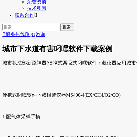
荣誉资质
技术积累
联系合作


服务热线

QQ咨询
城市下水道有害叼嘿软件下载案例
城市执法部新添神器(便携式泵吸式叼嘿软件下载仪器应用城市
便携式叼嘿软件下载报警仪器MS400-4(EX/CH4/O2/CO)
1.配气体采样手柄