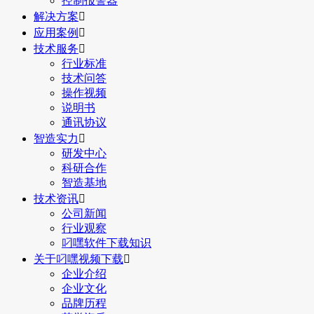
控制报警器
解决方案

应用案例

技术服务

行业标准
技术问答
操作视频
说明书
通讯协议
智造实力

研发中心
科研合作
智造基地
技术资讯

公司新闻
行业观察
叼嘿软件下载知识
关于叼嘿视频下载

企业介绍
企业文化
品牌历程