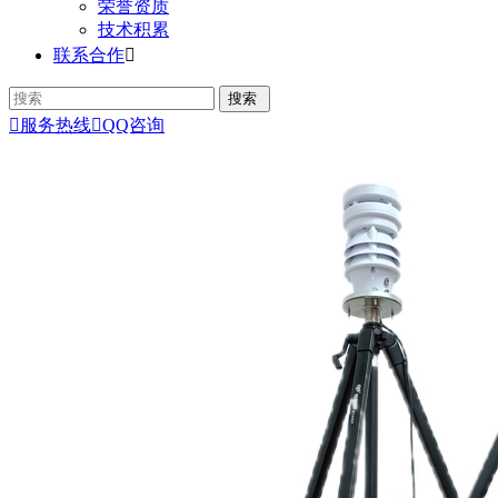
荣誉资质
技术积累
联系合作


服务热线

QQ咨询