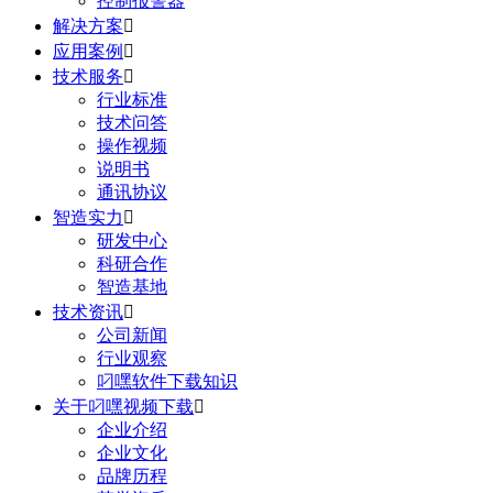
控制报警器
解决方案

应用案例

技术服务

行业标准
技术问答
操作视频
说明书
通讯协议
智造实力

研发中心
科研合作
智造基地
技术资讯

公司新闻
行业观察
叼嘿软件下载知识
关于叼嘿视频下载

企业介绍
企业文化
品牌历程